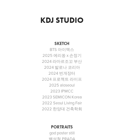
KDJ STUDIO
SKETCH
BTS 아이맥스
2025 에리쏭 x 손정기
2024 라마르조꼬 부산
2024 발로나 코리아
2024 번개장터
2024 프로젝트 라이프
2025 aloseoul
2023 IPMCC
2023 SEMICON Korea
2022 Seoul Living Fair
2022 한양대 건축학회
PORTRAITS
god poster still
백성철 PRADA