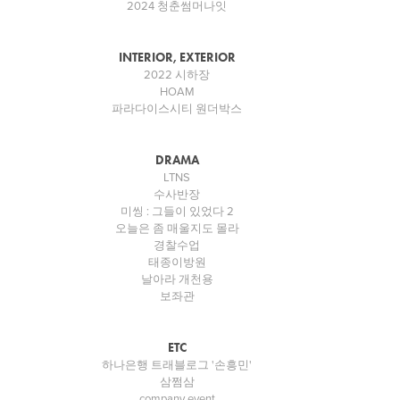
2024 청춘썸머나잇
INTERIOR, EXTERIOR
2022 시하장
HOAM
파라다이스시티 원더박스
DRAMA
LTNS
수사반장
미씽 : 그들이 있었다 2
오늘은 좀 매울지도 몰라
경찰수업
태종이방원
날아라 개천용
보좌관
ETC
하나은행 트래블로그 '손흥민'
삼쩜삼
company event